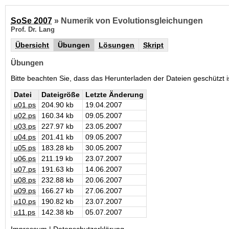
SoSe 2007
» Numerik von Evolutionsgleichungen
Prof. Dr. Lang
Übersicht
Übungen
Lösungen
Skript
Übungen
Bitte beachten Sie, dass das Herunterladen der Dateien geschützt
Datei
Dateigröße
Letzte Änderung
u01.ps
204.90 kb
19.04.2007
u02.ps
160.34 kb
09.05.2007
u03.ps
227.97 kb
23.05.2007
u04.ps
201.41 kb
09.05.2007
u05.ps
183.28 kb
30.05.2007
u06.ps
211.19 kb
23.07.2007
u07.ps
191.63 kb
14.06.2007
u08.ps
232.88 kb
20.06.2007
u09.ps
166.27 kb
27.06.2007
u10.ps
190.82 kb
23.07.2007
u11.ps
142.38 kb
05.07.2007
Impressum
|
Datenschutzerklärung